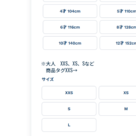
※大人 XXS、XS、Sなど
商品タグXXS→