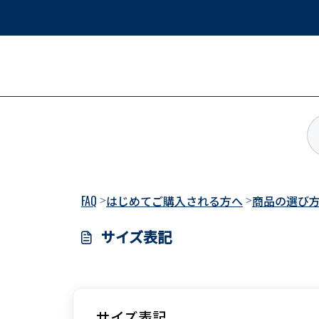
メインコンテンツに移動
FAQ
はじめてご購入される方へ
商品の選び
サイズ表記
変更日 木, 16 7月 で 11:23 午前
サイズ表記